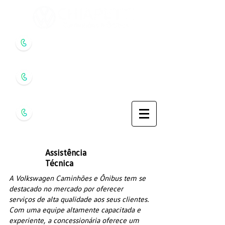
Umuarama
(44) 3621-
9999
Campo Mourão
(44) 3518
-3700
Maringá
(44) 3125-
9999
Assistência
Técnica
A Volkswagen Caminhões e Ônibus tem se
destacado no mercado por oferecer
serviços de alta qualidade aos seus clientes.
Com uma equipe altamente capacitada e
experiente, a concessionária oferece um